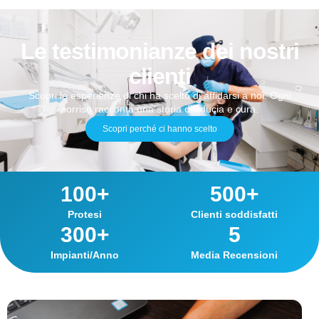
Le testimonianze dei nostri
clienti
Scopri le esperienze di chi ha scelto di affidarsi a noi. Ogni
sorriso racconta una storia di fiducia e cura.
Scopri perché ci hanno scelto
100
+
500
+
Protesi
Clienti soddisfatti
300
+
5
Impianti/Anno
Media Recensioni