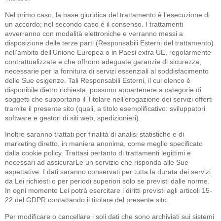
Nel primo caso, la base giuridica del trattamento è l’esecuzione di
un accordo; nel secondo caso è il consenso. I trattamenti
avverranno con modalità elettroniche e verranno messi a
disposizione delle terze parti (Responsabili Esterni del trattamento)
nell’ambito dell’Unione Europea o in Paesi extra UE, regolarmente
contrattualizzate e che offrono adeguate garanzie di sicurezza,
necessarie per la fornitura di servizi essenziali al soddisfacimento
delle Sue esigenze. Tali Responsabili Esterni, il cui elenco è
disponibile dietro richiesta, possono appartenere a categorie di
soggetti che supportano il Titolare nell’erogazione dei servizi offerti
tramite il presente sito (quali, a titolo esemplificativo: sviluppatori
software e gestori di siti web, spedizionieri).
Inoltre saranno trattati per finalità di analisi statistiche e di
marketing diretto, in maniera anonima, come meglio specificato
dalla cookie policy. Trattasi pertanto di trattamenti legittimi e
necessari ad assicurarLe un servizio che risponda alle Sue
aspettative. I dati saranno conservati per tutta la durata dei servizi
da Lei richiesti o per periodi superiori solo se previsti dalle norme.
In ogni momento Lei potrà esercitare i diritti previsti agli articoli 15-
22 del GDPR contattando il titolare del presente sito.
Per modificare o cancellare i soli dati che sono archiviati sui sistemi